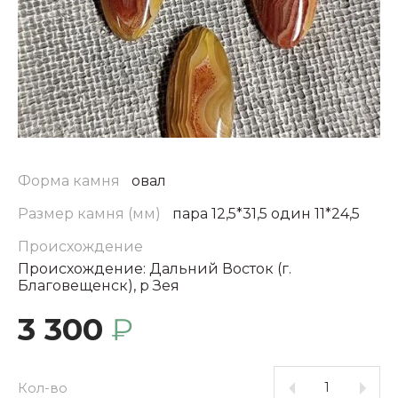
Форма камня
овал
Размер камня (мм)
пара 12,5*31,5 один 11*24,5
Происхождение
Происхождение: Дальний Восток (г.
Благовещенск), р Зея
3 300
₽
Кол-во