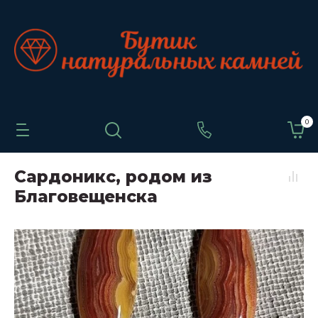
0
Сардоникс, родом из
Благовещенска