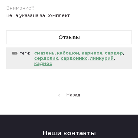
Внимание!!!
цена указана за комплект
Отзывы
смазень
,
кабошон
,
карнеол
,
сардер
,
теги:
сердолик
,
сардоникс
,
линкурий
,
каднос
Назад
Наши контакты