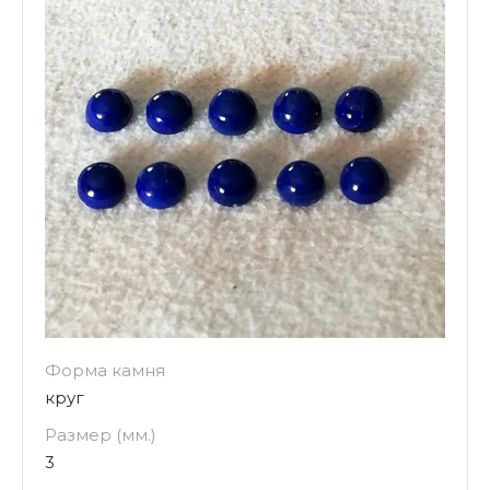
Форма камня
круг
Размер (мм.)
3