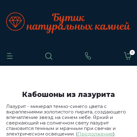
0
Кабошоны из лазурита
Лазурит - минерал темно-синего цвета с
вкраплениями золотистого пирита, создающего
впечатление звезд на синем небе. Яркий и
сверкающий на солнечном свету лазурит
становится темным и мрачным при свечах и
электрическом освещении. (
Продолжение
).