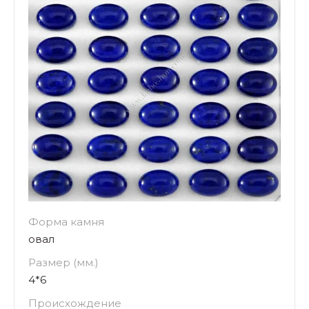
Форма камня
овал
Размер (мм.)
4*6
Происхождение