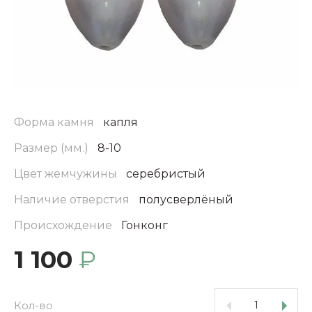
Форма камня
капля
Размер (мм.)
8-10
Цвет жемчужины
серебристый
Наличие отверстия
полусверлёный
Происхождение
Гонконг
1 100
₽
Кол-во