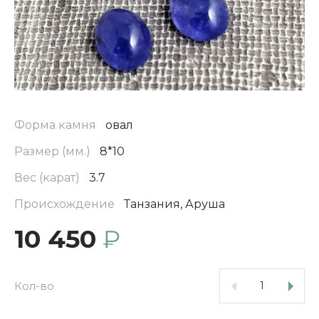
Форма камня
овал
Размер (мм.)
8*10
Вес (карат)
3.7
Происхождение
Танзания, Аруша
10 450
₽
Кол-во