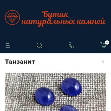
0
Танзанит