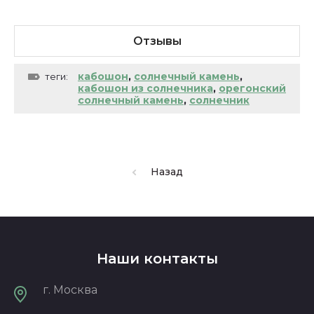
Отзывы
кабошон
,
солнечный камень
,
теги:
кабошон из солнечника
,
орегонский
солнечный камень
,
солнечник
Назад
Наши контакты
г. Москва