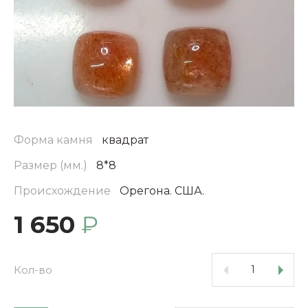
Форма камня
квадрат
Размер (мм.)
8*8
Происхождение
Орегона. США.
1 650
₽
Кол-во