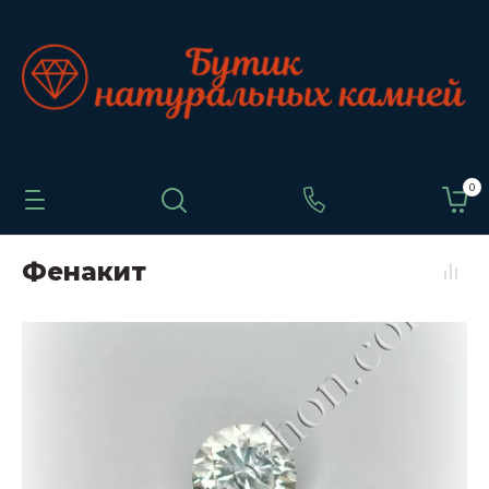
0
Фенакит