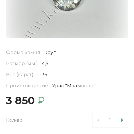
Форма камня
круг
Размер (мм.)
4,5
Вес (карат)
0.35
Происхождение
Урал "Малышево"
3 850
₽
Кол-во